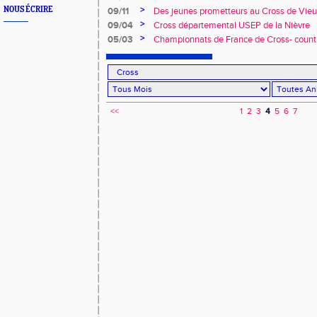
>
NOUS ÉCRIRE
09/11
Des jeunes prometteurs au Cross de Vieu
>
09/04
Cross départemental USEP de la Nièvre
>
05/03
Championnats de France de Cross- count
<<
1
2
3
4
5
6
7