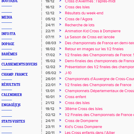
>
19/12
Cross d'Avermes : l'après-midi
BOUTIQUE
>
16/12
Cross des Isles
>
12/12
Résultats du week-end
MEDIA
>
05/12
Cross de l'Agora
>
24/11
Recherche de lots
>
22/11
Animation Kid Cross à Dompierre
INFO FFA
>
07/11
La Saison de Cross est lancée
>
08/03
Des championnats de France en demi-tei
DOPAGE
>
18/02
Retour en images sur les 1/2 finales
>
BARÈMES
17/02
1/2 finales des Championnats de France: 
>
15/02
Demi-finales des championnats de France
CLASSEMENTS DIVERS
Yzeure
>
12/02
Présentation des 1/2 finales des champio
>
05/02
J-10
CHAMP. FRANCE
>
26/01
Championnats d'Auvergne de Cross-Coun
>
22/01
1/2 finales des Championnats de France
RÉSULTATS
>
13/01
Championnats Départementaux de Cross
CALENDRIER
>
10/01
Cross enfant
>
21/12
Cross des Isles
ENGAGÉ(E)S
>
19/12
38ème Cross des Isles
>
02/12
1/2 Finales des Championnats de France de
>
24/11
Cross de Dompierre
STATS VISITES
>
23/11
Kid's Cross Dompierre
>
20/11
Les Cross enfants dans l'Allier