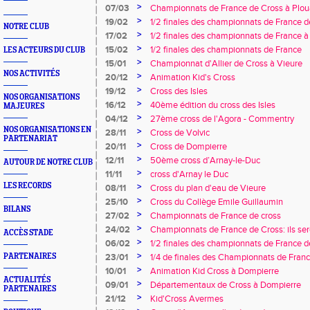
>
07/03
Championnats de France de Cross à Plou
>
19/02
1/2 finales des championnats de France de 
NOTRE CLUB
>
17/02
1/2 finales des championnats de France à
>
15/02
1/2 finales des championnats de France
LES ACTEURS DU CLUB
>
15/01
Championnat d'Allier de Cross à Vieure
NOS ACTIVITÉS
>
20/12
Animation Kid's Cross
>
19/12
Cross des Isles
NOS ORGANISATIONS
>
16/12
40ème édition du cross des Isles
MAJEURES
>
04/12
27ème cross de l'Agora - Commentry
NOS ORGANISATIONS EN
>
28/11
Cross de Volvic
PARTENARIAT
>
20/11
Cross de Dompierre
>
12/11
50ème cross d’Arnay-le-Duc
AUTOUR DE NOTRE CLUB
>
11/11
cross d'Arnay le Duc
LES RECORDS
>
08/11
Cross du plan d'eau de Vieure
>
25/10
Cross du Collège Emile Guillaumin
BILANS
>
27/02
Championnats de France de cross
>
24/02
Championnats de France de Cross: ils ser
ACCÈS STADE
l'EAMYA
>
06/02
1/2 finales des championnats de France d
>
PARTENAIRES
23/01
1/4 de finales des Championnats de France
>
10/01
Animation Kid Cross à Dompierre
ACTUALITÉS
>
09/01
Départementaux de Cross à Dompierre
PARTENAIRES
>
21/12
Kid'Cross Avermes