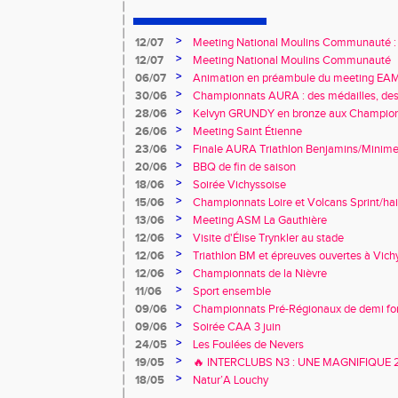
>
12/07
Meeting National Moulins Communauté : r
>
12/07
Meeting National Moulins Communauté
>
06/07
Animation en préambule du meeting E
>
30/06
Championnats AURA : des médailles, des 
promesses !
>
28/06
Kelvyn GRUNDY en bronze aux Championn
>
26/06
Meeting Saint Étienne
>
23/06
Finale AURA Triathlon Benjamins/Minime
>
20/06
BBQ de fin de saison
>
18/06
Soirée Vichyssoise
>
15/06
Championnats Loire et Volcans Sprint/hai
>
13/06
Meeting ASM La Gauthière
>
12/06
Visite d'Élise Trynkler au stade
>
12/06
Triathlon BM et épreuves ouvertes à Vich
>
12/06
Championnats de la Nièvre
>
11/06
Sport ensemble
>
09/06
Championnats Pré-Régionaux de demi fo
>
09/06
Soirée CAA 3 juin
>
24/05
Les Foulées de Nevers
>
19/05
🔥 INTERCLUBS N3 : UNE MAGNIFIQUE
À DOMICILE ! 🔥
>
18/05
Natur’A Louchy