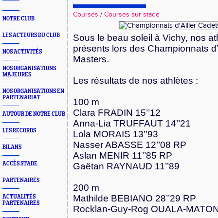
Courses
/
Courses sur stade
NOTRE CLUB
LES ACTEURS DU CLUB
Sous le beau soleil à Vichy, nos a
présents lors des Championnats d’
NOS ACTIVITÉS
Masters.
NOS ORGANISATIONS
MAJEURES
Les résultats de nos athlètes :
NOS ORGANISATIONS EN
PARTENARIAT
100 m
Clara FRADIN 15’’12
AUTOUR DE NOTRE CLUB
Anna-Lia TRUFFAUT 14’’21
LES RECORDS
Lola MORAIS 13’’93
Nasser ABASSE 12’’08 RP
BILANS
Aslan MENIR 11’’85 RP
ACCÈS STADE
Gaëtan RAYNAUD 11’’89
PARTENAIRES
200 m
Mathilde BEBIANO 28’’29 RP
ACTUALITÉS
PARTENAIRES
Rocklan-Guy-Rog OUALA-MATON