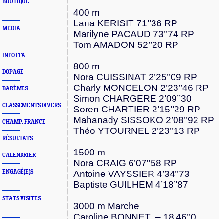
BOUTIQUE
400 m
Lana KERISIT 71’’36 RP
MEDIA
Marilyne PACAUD 73’’74 RP
Tom AMADON 52’’20 RP
INFO FFA
800 m
DOPAGE
Nora CUISSINAT 2’25’’09 RP
Charly MONCELON 2’23’’46 RP
BARÈMES
Simon CHARGERE 2’09’’30
CLASSEMENTS DIVERS
Soren CHARTIER 2’15’’29 RP
Mahanady SISSOKO 2’08’’92 RP
CHAMP. FRANCE
Théo YTOURNEL 2’23’’13 RP
RÉSULTATS
1500 m
CALENDRIER
Nora CRAIG 6’07''58 RP
ENGAGÉ(E)S
Antoine VAYSSIER 4’34’’73
Baptiste GUILHEM 4’18’’87
STATS VISITES
3000 m Marche
Caroline BONNET – 18’46’’0