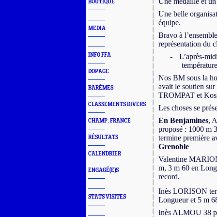
Une médaille et un
BOUTIQUE
Une belle organis
équipe.
MEDIA
Bravo à l’ensemble
représentation du c
INFO FFA
-
L’après-midi
température
DOPAGE
Nos BM sous la ho
avait le soutien su
BARÈMES
TROMPAT et Kos
CLASSEMENTS DIVERS
Les choses se prés
En Benjamines
, 
CHAMP. FRANCE
proposé : 1000 m 3
termine première a
RÉSULTATS
Grenoble
CALENDRIER
Valentine MARION
m, 3 m 60 en Longu
ENGAGÉ(E)S
record.
Inès LORISON ter
STATS VISITES
Longueur et 5 m 68 
Inès ALMOU 38 pts