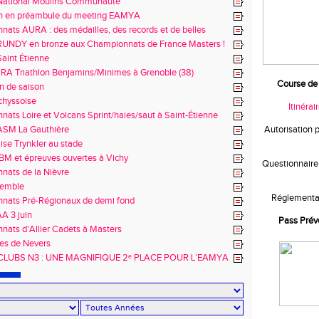
National Moulins Communauté
n en préambule du meeting EAMYA
ats AURA : des médailles, des records et de belles
s !
RUNDY en bronze aux Championnats de France Masters !
aint Étienne
RA Triathlon Benjamins/Minimes à Grenoble (38)
Course de 
n de saison
chyssoise
Itinérai
ats Loire et Volcans Sprint/haies/saut à Saint-Étienne
Autorisation 
ASM La Gauthière
lise Trynkler au stade
 BM et épreuves ouvertes à Vichy
Questionnaire
nats de la Nièvre
semble
Réglementa
nats Pré-Régionaux de demi fond
A 3 juin
Pass Prév
ats d'Allier Cadets à Masters
es de Nevers
RCLUBS N3 : UNE MAGNIFIQUE 2ᵉ PLACE POUR L’EAMYA
LE ! 🔥