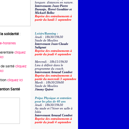
longues distances en nature.
Intervenants Jean-Pierre
Daranjo, Hervé Gonthier et
Mickaël Bellec
Reprise des entraînements à
partir du lundi 1 septembre
la solidarité
:
Loisirs/Running :
Jeudi : 18h30/19h30
Stade de Moulins
re-horaires
Intervenant Jean-Claude
Salignat
Reprise des entraînements à
parentale
cliquez
partir du jeudi 4 septembre
ici
Mercredi : 18h15/19h30
Lieu à définir dans le
 de santé
cliquez
programme du coach.
ici
Intervenant Arnaud Combet
Reprise des entraînements à
partir du mercredi 3 septembre
tion
cliquez ici
Mardi : 18h30/20h00
Stade de Moulins
ention Santé
Jimmy Quiret
Prépa Physique et entretien
pour les plus de 40 ans
Jeudi : 18h30/19h30
Au stade et l’hiver en salle à
Isléa
Intervenant Arnaud Combet
Reprise des entraînements à
partir du jeudi 4 septembre