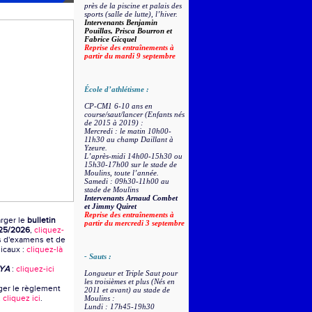
près de la piscine et palais des
sports (salle de lutte), l’hiver.
Intervenants Benjamin
Pouillas, Prisca Bourron et
Fabrice Gicquel
Reprise des entraînements à
partir du mardi 9 septembre
École d’athlétisme :
CP-CM1 6-10 ans en
course/saut/lancer (Enfants nés
de 2015 à 2019) :
Mercredi : le matin 10h00-
11h30 au champ Daillant à
Yzeure.
L’après-midi 14h00-15h30 ou
15h30-17h00 sur le stade de
Moulins, toute l’année.
Samedi : 09h30-11h00 au
stade de Moulins
Intervenants Arnaud Combet
et
Jimmy Quiret
Reprise des entraînements à
rger le
bulletin
partir du mercredi 3 septembre
25/2026
,
cliquez-
s d'examens et de
dicaux :
cliquez-là
- Sauts :
MYA
:
cliquez-ici
Longueur et Triple Saut pour
les troisièmes et plus (Nés en
ger le règlement
2011 et avant) au stade de
,
cliquez ici
.
Moulins :
Lundi : 17h45-19h30