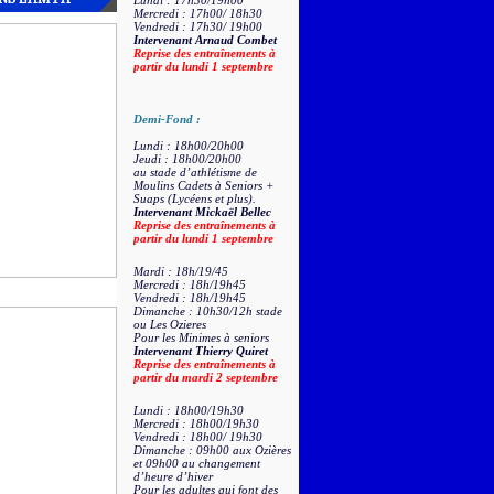
Lundi : 17h30/19h00
Mercredi : 17h00/ 18h30
Vendredi : 17h30/ 19h00
Intervenant Arnaud Combet
Reprise des entraînements à
partir du lundi 1 septembre
Demi-Fond :
Lundi : 18h00/20h00
Jeudi : 18h00/20h00
au stade d’athlétisme de
Moulins Cadets à Seniors +
Suaps (Lycéens et plus).
Intervenant Mickaël Bellec
Reprise des entraînements à
partir du lundi 1 septembre
Mardi : 18h/19/45
Mercredi : 18h/19h45
Vendredi : 18h/19h45
Dimanche : 10h30/12h stade
ou Les Ozieres
Pour les Minimes à seniors
Intervenant Thierry Quiret
Reprise des entraînements à
partir du mardi 2 septembre
Lundi : 18h00/19h30
Mercredi : 18h00/19h30
Vendredi : 18h00/ 19h30
Dimanche : 09h00 aux Ozières
et 09h00 au changement
d’heure d’hiver
Pour les adultes qui font des