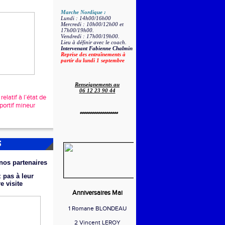
Marche Nordique :
Lundi : 14h00/16h00
Mercredi : 10h00/12h00 et
17h00/19h00.
Vendredi : 17h00/19h00.
Lieu à définir avec le coach.
Intervenant Fabienne Chalmin
Reprise des entraînements à
partir du lundi 1 septembre
Renseignements au
06 12 23 90 44
elatif à l’état de
portif mineur
*******************
S
nos partenaires
 pas à leur
re
visite
Anniversaires Mai
1 Romane BLONDEAU
2 Vincent LEROY