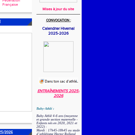
Fédération
Française
Mises à jour du site
CONVOCATION :
N
Calendrier Hivernal
2025-2026
ENTRAÎNEMENTS 2025-
2026
Baby-Athlé :
Baby Athlé 4-6 ans (moyenne
et grande section maternelle -
Enfants nés en 2020, 2021 et
2022) :
Mardi : 17h45-18h45 au stade
25/2026
d’athlétisme Hector Rolland