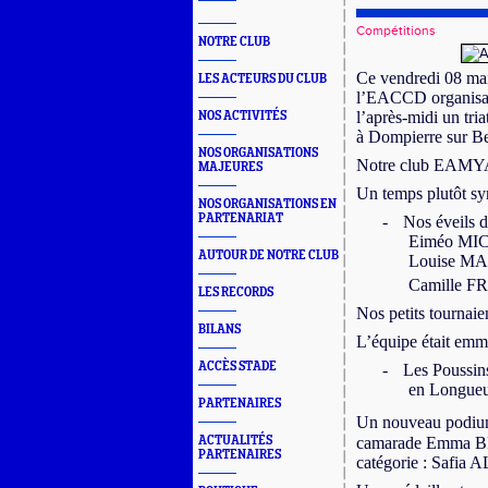
Compétitions
NOTRE CLUB
Ce vendredi 08 mai
LES ACTEURS DU CLUB
l’EACCD organisait
l’après-midi un tr
NOS ACTIVITÉS
à Dompierre sur Be
NOS ORGANISATIONS
Notre club EAMYA é
MAJEURES
Un temps plutôt sy
NOS ORGANISATIONS EN
PARTENARIAT
-
Nos éveils 
Eiméo MI
AUTOUR DE NOTRE CLUB
Louise M
Camille FR
LES RECORDS
Nos petits tournaie
BILANS
L’équipe était e
ACCÈS STADE
-
Les Poussins
en Longueu
PARTENAIRES
Un nouveau podium
camarade Emma BRI
ACTUALITÉS
PARTENAIRES
catégorie : Saf