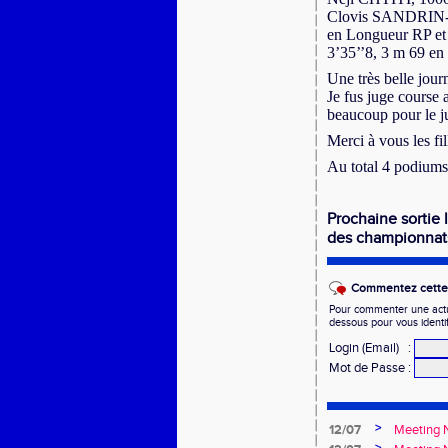
Clovis SANDRIN-M
en Longueur RP e
3’35’’8, 3 m 69 en
Une très belle jour
Je fus juge cours
beaucoup pour le 
Merci à vous les fi
Au total 4 podiums
Prochaine sortie 
des championnats
Commentez cette 
Pour commenter une actual
dessous pour vous identi
Login (Email)
:
Mot de Passe
:
>
12/07
Meeting N