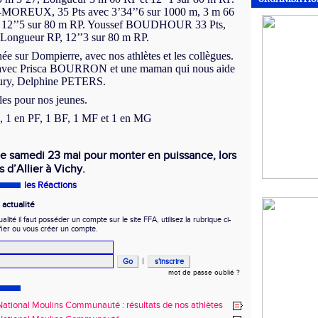
OREUX, 35 Pts avec 3’34’’6 sur 1000 m, 3 m 66
t 12’’5 sur 80 m RP. Youssef BOUDHOUR 33 Pts,
 Longueur RP, 12’’3 sur 80 m RP.
née sur Dompierre, avec nos athlètes et les collègues.
e avec Prisca BOURRON et une maman qui nous aide
jury, Delphine PETERS.
lles pour nos jeunes.
, 1 en PF, 1 BF, 1 MF et 1 en MG
le samedi 23 mai pour monter en puissance, lors
 d’Allier à Vichy.
les Réactions
actualité
ité il faut posséder un compte sur le site FFA, utilisez la rubrique ci-
fier ou vous créer un compte.
|
mot de passe oublié ?
ational Moulins Communauté : résultats de nos athlètes