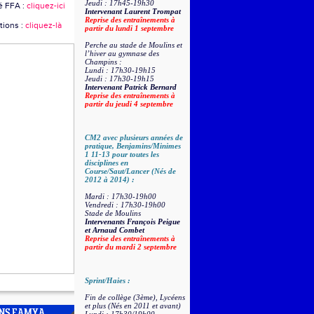
Jeudi : 17h45-19h30
é FFA :
cliquez-ici
Intervenant Laurent Trompat
Reprise des entraînements à
tions :
cliquez-là
partir du lundi 1 septembre
Perche au stade de Moulins et
l’hiver au gymnase des
Champins :
Lundi : 17h30-19h15
Jeudi : 17h30-19h15
Intervenant Patrick Bernard
Reprise des entraînements à
partir du jeudi 4 septembre
CM2 avec plusieurs années de
pratique, Benjamins/Minimes
1 11-13 pour toutes les
disciplines en
Course/Saut/Lancer (Nés de
2012 à 2014) :
Mardi : 17h30-19h00
Vendredi : 17h30-19h00
Stade de Moulins
Intervenants François Peigue
et Arnaud Combet
Reprise des entraînements à
partir du mardi 2 septembre
Sprint/Haies :
Fin de collège (3ème), Lycéens
et plus (Nés en 2011 et avant)
ONS EAMYA