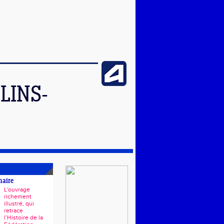
LINS-
naire
L'ouvrage
richement
illustré, qui
retrace
l’Histoire de la