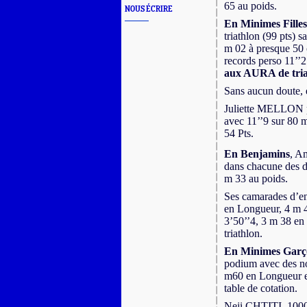
65 au poids.
NOUS ÉCRIRE
En Minimes Filles
triathlon (99 pts) 
m 02 à presque 50 c
records perso 11’’
aux AURA de tria
Sans aucun doute, el
Juliette MELLON po
avec 11’’9 sur 80 m
54 Pts.
En Benjamins
, A
dans chacune des d
m 33 au poids.
Ses camarades d’
en Longueur, 4 m
3’50’’4, 3 m 38 en
triathlon.
En Minimes Garç
podium avec des no
m60 en Longueur et 
table de cotation.
Neji CHTITI, 1000