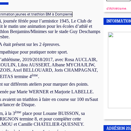
d'Athlétisme.
, journée fériée pour l’armistice 1945, Le Club de
INFORMATIO
 le matin une animation pour les écoles d’athlé et
iathlon Benjamins/Minimes sur le stade Guy Deschamps
sbre.
tait présent sur les 2 épreuves.
mpathique pour pratiquer notre sport.
d’athlétisme, 2019/2018/2017, avec Rosa AUCLAIR,
COULIN, Lilou AUSSERT, Albane MYCHAJLIW,
AZOIS, Axel BELLOUARD, Joris CHAMPAGNAT,
ème
EITAS termine 4
.
nt sur différents ateliers pour marquer des points.
mmenée par Marie WERNER et Marjorie LABELLE.
 avaient un triathlon à faire en course sur 100 m/Saut
r/lancer de Disque.
ème
, à la 3
place pour Louane BUISSON, sa
GNON termine 8, et pour compléter cette
ia ALMOU et Camille CHATELIER-QUESNEY.
ADHÉSION 20