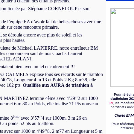
 goûter à chacun des enfants présents.
ation ficelée par Stéphanie CORNELOUP et son
 de l’équipe EA d’avoir fait de belles choses avec une
lub sur cette rencontre primaire.
, se déroula encore avec plus de soleil et les
s plus hautes.
ulette de Mickaël LAPIERRE, notre entraîneur BM
r les concours en saut de nos Coachs Laurent
saï EL ADLANI.
entaient bien avec un tel encadrement !!!
Ava CALMELS explose tous ses records sur le triathlon
’40’’8, Longueur 4 m 13 et Poids 2 Kg 8 m38, elle
vec 102 pts.
Qualifiée aux AURA de triathlon à
Pour télécha
-MARTINEZ termine 4ème avec 4’29’’2 sur 1000
d'adhésion 20
ici
, les modèle
eur et 6 m 80 au Poids, elle totalise 71 Pts nouveau
certificats mé
Charte EA
ème
mine 8
avec 3’57’’4 sur 1000m, 3 m 26 en
au poids 52 pts au triathlon.
Pour téléchar
intérieur
 avec sur 1000 m 4'49’’8, 2 m77 en Longueur et 5 m