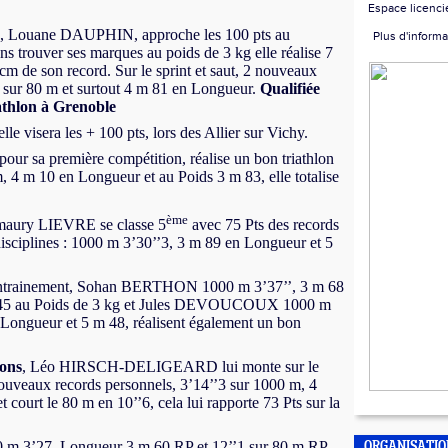
Espace licenci
, Louane DAUPHIN, approche les 100 pts au
Plus d'informa
sans trouver ses marques au poids de 3 kg elle réalise 7
m de son record. Sur le sprint et saut, 2 nouveaux
2 sur 80 m et surtout 4 m 81 en Longueur.
Qualifiée
thlon à Grenoble
le visera les + 100 pts, lors des Allier sur Vichy.
ur sa première compétition, réalise un bon triathlon
, 4 m 10 en Longueur et au Poids 3 m 83, elle totalise
ème
maury LIEVRE se classe 5
avec 75 Pts des records
isciplines : 1000 m 3’30’’3, 3 m 89 en Longueur et 5
entrainement, Sohan BERTHON 1000 m 3’37’’, 3 m 68
 45 au Poids de 3 kg et Jules DEVOUCOUX 1000 m
 Longueur et 5 m 48, réalisent également un bon
ons
, Léo HIRSCH-DELIGEARD lui monte sur le
uveaux records personnels, 3’14’’3 sur 1000 m, 4
court le 80 m en 10’’6, cela lui rapporte 73 Pts sur la
 m 3’27, Longueur 3 m 60 RP et 12’’1 sur 80 m RP.
ORGANISATI