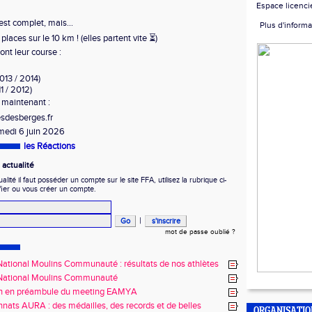
Espace licenci
est complet, mais…
Plus d'informa
s places sur le 10 km ! (elles partent vite ⏳)
ont leur course :
013 / 2014)
1 / 2012)
 maintenant :
esdesberges.fr
medi 6 juin 2026
les Réactions
actualité
ité il faut posséder un compte sur le site FFA, utilisez la rubrique ci-
fier ou vous créer un compte.
|
mot de passe oublié ?
ational Moulins Communauté : résultats de nos athlètes
National Moulins Communauté
n en préambule du meeting EAMYA
ats AURA : des médailles, des records et de belles
ORGANISATI