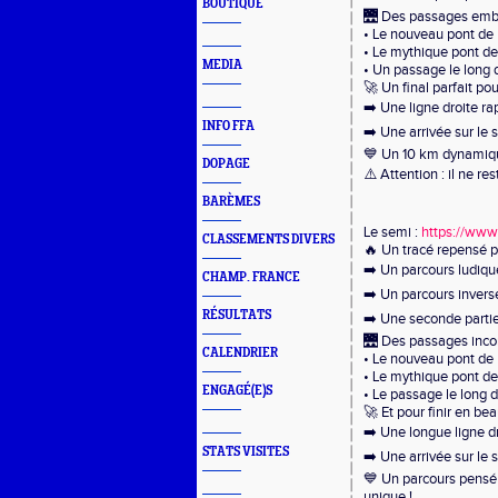
BOUTIQUE
🌉 Des passages emb
• Le nouveau pont de
• Le mythique pont de
MEDIA
• Un passage le long 
🚀 Un final parfait pou
➡️ Une ligne droite rap
INFO FFA
➡️ Une arrivée sur le
💙 Un 10 km dynamique
DOPAGE
⚠️ Attention : il ne r
BARÈMES
Le semi :
https://ww
CLASSEMENTS DIVERS
🔥 Un tracé repensé po
➡️ Un parcours ludique
CHAMP. FRANCE
➡️ Un parcours inver
RÉSULTATS
➡️ Une seconde partie
🌉 Des passages incon
CALENDRIER
• Le nouveau pont de
• Le mythique pont de
ENGAGÉ(E)S
• Le passage le long 
🚀 Et pour finir en bea
➡️ Une longue ligne dr
STATS VISITES
➡️ Une arrivée sur le
💙 Un parcours pensé p
unique !