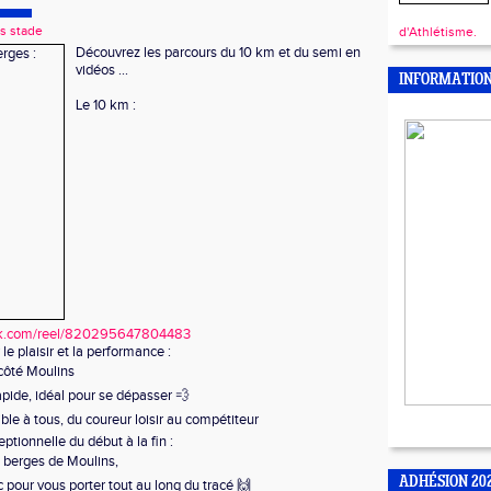
s stade
d'Athlétisme.
Découvrez les parcours du 10 km et du semi en
vidéos ...
INFORMATIO
Le 10 km :
ok.com/reel/820295647804483
 le plaisir et la performance :
côté Moulins
rapide, idéal pour se dépasser 💨
le à tous, du coureur loisir au compétiteur
tionnelle du début à la fin :
s berges de Moulins,
ADHÉSION 20
 pour vous porter tout au long du tracé 🙌