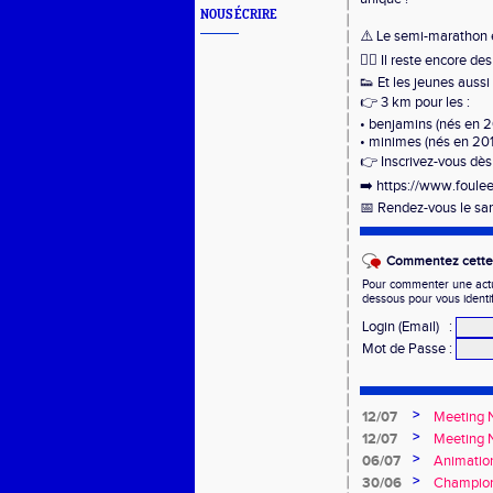
NOUS ÉCRIRE
⚠️ Le semi-marathon 
🏃‍♂️ Il reste encore de
👟 Et les jeunes aussi 
👉 3 km pour les :
• benjamins (nés en 2
• minimes (nés en 201
👉 Inscrivez-vous dès
➡️ https://www.foule
📅 Rendez-vous le sa
Commentez cette 
Pour commenter une actual
dessous pour vous identi
Login (Email)
:
Mot de Passe
:
>
12/07
Meeting N
>
12/07
Meeting 
>
06/07
Animatio
>
30/06
Championn