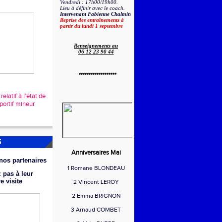
Vendredi : 17h00/19h00.
Lieu à définir avec le coach.
Intervenant Fabienne Chalmin
Reprise des entraînements à
partir du lundi 1 septembre
Renseignements au
06 12 23 90 44
*******************
elatif à l’état de
portif mineur
S
Anniversaires Mai
nos partenaires
1 Romane BLONDEAU
 pas à leur
re
visite
2 Vincent LEROY
2 Emma BRIGNON
3 Arnaud COMBET