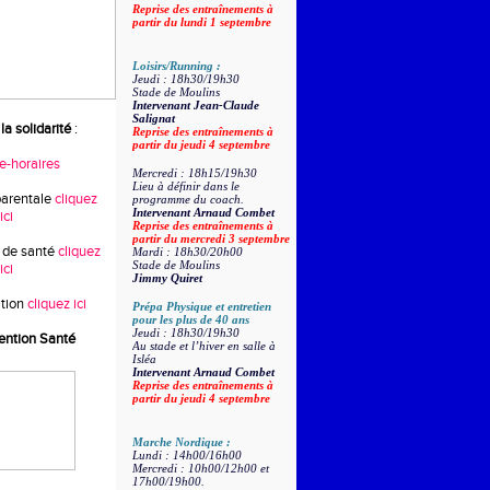
Reprise des entraînements à
partir du lundi 1 septembre
Loisirs/Running :
Jeudi : 18h30/19h30
Stade de Moulins
Intervenant Jean-Claude
Salignat
la solidarité
:
Reprise des entraînements à
partir du jeudi 4 septembre
re-horaires
Mercredi : 18h15/19h30
Lieu à définir dans le
parentale
cliquez
programme du coach.
Intervenant Arnaud Combet
ici
Reprise des entraînements à
partir du mercredi 3 septembre
 de santé
cliquez
Mardi : 18h30/20h00
Stade de Moulins
ici
Jimmy Quiret
tion
cliquez ici
Prépa Physique et entretien
pour les plus de 40 ans
Jeudi : 18h30/19h30
ention Santé
Au stade et l’hiver en salle à
Isléa
Intervenant Arnaud Combet
Reprise des entraînements à
partir du jeudi 4 septembre
Marche Nordique :
Lundi : 14h00/16h00
Mercredi : 10h00/12h00 et
17h00/19h00.