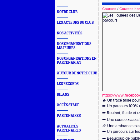
Courses
/
Courses hor
NOTRE CLUB
LES ACTEURS DU CLUB
NOS ACTIVITÉS
NOS ORGANISATIONS
MAJEURES
NOS ORGANISATIONS EN
PARTENARIAT
AUTOUR DE NOTRE CLUB
LES RECORDS
BILANS
https://www.facebo
🔥 Un tracé taillé pour
ACCÈS STADE
➡️ Un parcours 100% 
➡️ Roulant, fluide et 
PARTENAIRES
➡️ Une course accessib
🎉 Une ambiance excep
ACTUALITÉS
PARTENAIRES
➡️ Un parcours sur le
➡️ Beaucoup de public