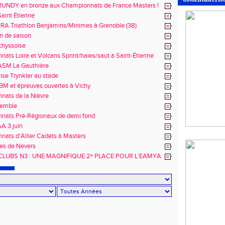
s !
RUNDY en bronze aux Championnats de France Masters !
aint Étienne
RA Triathlon Benjamins/Minimes à Grenoble (38)
n de saison
chyssoise
ats Loire et Volcans Sprint/haies/saut à Saint-Étienne
ASM La Gauthière
lise Trynkler au stade
 BM et épreuves ouvertes à Vichy
nats de la Nièvre
semble
nats Pré-Régionaux de demi fond
A 3 juin
ats d'Allier Cadets à Masters
es de Nevers
RCLUBS N3 : UNE MAGNIFIQUE 2ᵉ PLACE POUR L’EAMYA
LE ! 🔥