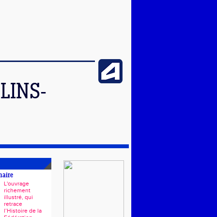
LINS-
naire
L'ouvrage
richement
illustré, qui
retrace
l’Histoire de la