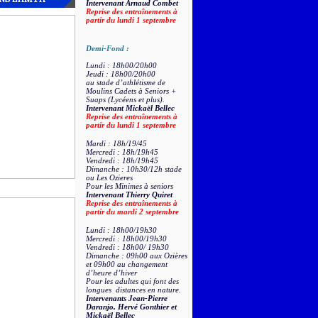
Intervenant Arnaud Combet
Reprise des entraînements à
partir du lundi 1 septembre
Demi-Fond :
Lundi : 18h00/20h00
Jeudi : 18h00/20h00
au stade d’athlétisme de
Moulins Cadets à Seniors +
Suaps (Lycéens et plus).
Intervenant Mickaël Bellec
Reprise des entraînements à
partir du lundi 1 septembre
Mardi : 18h/19/45
Mercredi : 18h/19h45
Vendredi : 18h/19h45
Dimanche : 10h30/12h stade
ou Les Ozieres
Pour les Minimes à seniors
Intervenant Thierry Quiret
Reprise des entraînements à
partir du mardi 2 septembre
Lundi : 18h00/19h30
Mercredi : 18h00/19h30
Vendredi : 18h00/ 19h30
Dimanche : 09h00 aux Ozières
et 09h00 au changement
d’heure d’hiver
Pour les adultes qui font des
longues distances en nature.
Intervenants Jean-Pierre
Daranjo, Hervé Gonthier et
Mickaël Bellec