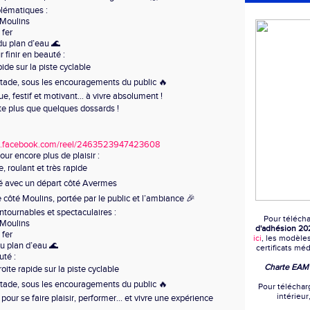
lématiques :
 Moulins
 fer
du plan d’eau 🌊
r finir en beauté :
ide sur la piste cyclable
 stade, sous les encouragements du public 🔥
, festif et motivant… à vivre absolument !
este plus que quelques dossards !
w.facebook.com/reel/2463523947423608
ur encore plus de plaisir :
, roulant et très rapide
sé avec un départ côté Avermes
 côté Moulins, portée par le public et l’ambiance 🎉
tournables et spectaculaires :
Pour télécha
 Moulins
d'adhésion 20
 fer
ici
, les modèle
du plan d’eau 🌊
certificats mé
uté :
Charte EA
oite rapide sur la piste cyclable
 stade, sous les encouragements du public 🔥
Pour téléchar
intérieur
our se faire plaisir, performer… et vivre une expérience