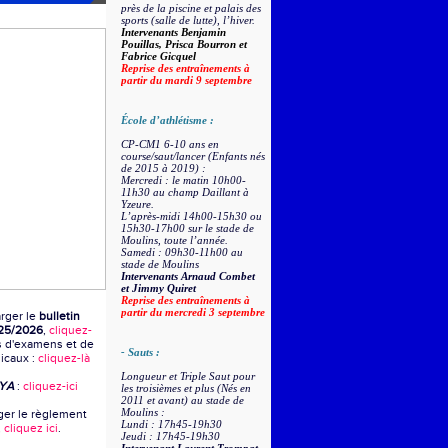
près de la piscine et palais des
sports (salle de lutte), l’hiver.
Intervenants Benjamin
Pouillas, Prisca Bourron et
Fabrice Gicquel
Reprise des entraînements à
partir du mardi 9 septembre
École d’athlétisme :
CP-CM1 6-10 ans en
course/saut/lancer (Enfants nés
de 2015 à 2019) :
Mercredi : le matin 10h00-
11h30 au champ Daillant à
Yzeure.
L’après-midi 14h00-15h30 ou
15h30-17h00 sur le stade de
Moulins, toute l’année.
Samedi : 09h30-11h00 au
stade de Moulins
Intervenants Arnaud Combet
et
Jimmy Quiret
Reprise des entraînements à
partir du mercredi 3 septembre
rger le
bulletin
25/2026
,
cliquez-
s d'examens et de
- Sauts :
dicaux :
cliquez-là
Longueur et Triple Saut pour
MYA
:
cliquez-ici
les troisièmes et plus (Nés en
2011 et avant) au stade de
Moulins :
ger le règlement
Lundi : 17h45-19h30
,
cliquez ici
.
Jeudi : 17h45-19h30