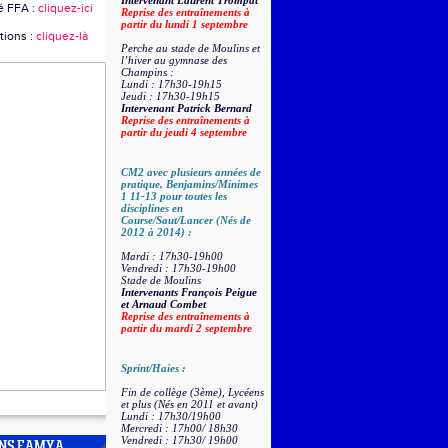
Intervenant Laurent Trompat
é FFA :
cliquez-ici
Reprise des entraînements à
partir du lundi 1 septembre
tions :
cliquez-là
Perche au stade de Moulins et
l’hiver au gymnase des
Champins :
Lundi : 17h30-19h15
Jeudi : 17h30-19h15
Intervenant Patrick Bernard
Reprise des entraînements à
partir du jeudi 4 septembre
CM2 avec plusieurs années de
pratique, Benjamins/Minimes
1 11-13 pour toutes les
disciplines en
Course/Saut/Lancer (Nés de
2012 à 2014) :
Mardi : 17h30-19h00
Vendredi : 17h30-19h00
Stade de Moulins
Intervenants François Peigue
et Arnaud Combet
Reprise des entraînements à
partir du mardi 2 septembre
Sprint/Haies :
Fin de collège (3ème), Lycéens
et plus (Nés en 2011 et avant)
Lundi : 17h30/19h00
Mercredi : 17h00/ 18h30
Vendredi : 17h30/ 19h00
ONS EAMYA