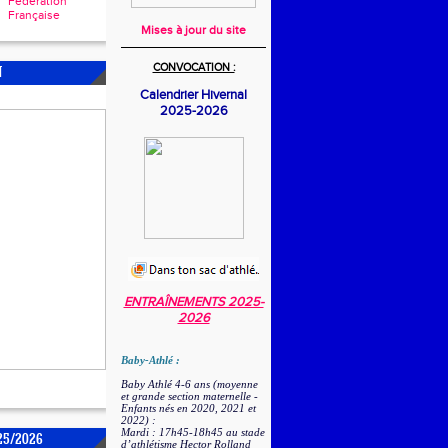
Fédération
Française
Mises à jour du site
CONVOCATION :
N
Calendrier Hivernal
2025-2026
ENTRAÎNEMENTS 2025-
2026
Baby-Athlé :
Baby Athlé 4-6 ans (moyenne
et grande section maternelle -
Enfants nés en 2020, 2021 et
2022) :
Mardi : 17h45-18h45 au stade
25/2026
d’athlétisme Hector Rolland