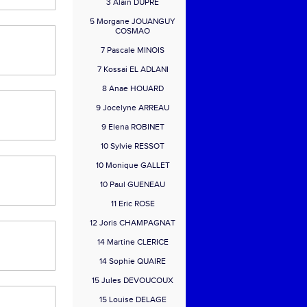
3 Alain DUPRE
5 Morgane JOUANGUY
COSMAO
7 Pascale MINOIS
7 Kossai EL ADLANI
8 Anae HOUARD
9 Jocelyne ARREAU
9 Elena ROBINET
10 Sylvie RESSOT
10 Monique GALLET
10 Paul GUENEAU
11 Eric ROSE
12 Joris CHAMPAGNAT
14 Martine CLERICE
14 Sophie QUAIRE
15 Jules DEVOUCOUX
15 Louise DELAGE