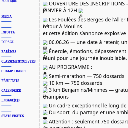
BOUTIQUE
OUVERTURE DES INSCRIPTIONS 
JANVIER À 12H
MEDIA
Les Foulées des Berges de l’Allier
retour à Moulins…
et cette édition s’annonce explosive 
INFO FFA
06.06.26 — une date à retenir, une
DOPAGE
Énergie, émotions, dépassement d
BARÈMES
réuni pour une journée inoubliable.
CLASSEMENTS DIVERS
AU PROGRAMME :
CHAMP. FRANCE
Semi-marathon — 750 dossards
RÉSULTATS
10 km — 750 dossards
3 km Benjamins/Minimes — gratuit
CALENDRIER
champions
ENGAGÉ(E)S
Un cadre exceptionnel le long de l’
Du sport, du partage et une amb
STATS VISITES
Attention : seulement 750 dossar