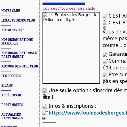
Courses
/
Courses hors stade
NOTRE CLUB
C’EST A
LES ACTEURS DU CLUB
C’EST À 
Vous ne v
NOS ACTIVITÉS
même pas 
NOS ORGANISATIONS
course… de
MAJEURES
Garanti
NOS ORGANISATIONS EN
PARTENARIAT
Command
édition sp
AUTOUR DE NOTRE CLUB
Être sur
LES RECORDS
pas en sp
BILANS
Une seule option : s’inscrire dès 
site !
ACCÈS STADE
Infos & inscriptions :
PARTENAIRES
https://www.fouleesdesberges.
ACTUALITÉS
PARTENAIRES
⸻