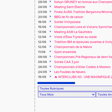
promesses !
>
28/06
Kelvyn GRUNDY en bronze aux Championn
>
26/06
Meeting Saint Étienne
>
23/06
Finale AURA Triathlon Benjamins/Minime
>
20/06
BBQ de fin de saison
>
18/06
Soirée Vichyssoise
>
15/06
Championnats Loire et Volcans Sprint/hai
>
13/06
Meeting ASM La Gauthière
>
12/06
Visite d'Élise Trynkler au stade
>
12/06
Triathlon BM et épreuves ouvertes à Vich
>
12/06
Championnats de la Nièvre
>
11/06
Sport ensemble
>
09/06
Championnats Pré-Régionaux de demi fo
>
09/06
Soirée CAA 3 juin
>
26/05
Championnats d'Allier Cadets à Masters
>
24/05
Les Foulées de Nevers
>
19/05
🔥 INTERCLUBS N3 : UNE MAGNIFIQUE
À DOMICILE ! 🔥