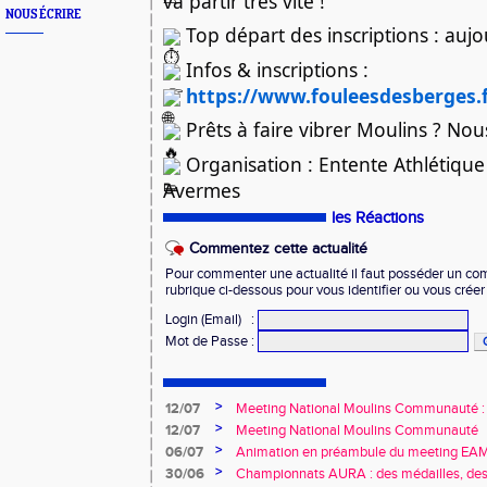
va partir très vite !
NOUS ÉCRIRE
Top départ des inscriptions : aujo
Infos & inscriptions :
https://www.fouleesdesberges.
Prêts à faire vibrer Moulins ? Nous
Organisation : Entente Athlétiqu
Avermes
les Réactions
Commentez cette actualité
Pour commenter une actualité il faut posséder un compt
rubrique ci-dessous pour vous identifier ou vous crée
Login (Email)
:
Mot de Passe
:
>
12/07
Meeting National Moulins Communauté : r
>
12/07
Meeting National Moulins Communauté
>
06/07
Animation en préambule du meeting E
>
30/06
Championnats AURA : des médailles, des 