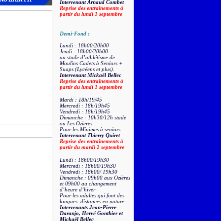
Intervenant Arnaud Combet
Reprise des entraînements à
partir du lundi 1 septembre
Demi-Fond :
Lundi : 18h00/20h00
Jeudi : 18h00/20h00
au stade d’athlétisme de
Moulins Cadets à Seniors +
Suaps (Lycéens et plus).
Intervenant Mickaël Bellec
Reprise des entraînements à
partir du lundi 1 septembre
Mardi : 18h/19/45
Mercredi : 18h/19h45
Vendredi : 18h/19h45
Dimanche : 10h30/12h stade
ou Les Ozieres
Pour les Minimes à seniors
Intervenant Thierry Quiret
Reprise des entraînements à
partir du mardi 2 septembre
Lundi : 18h00/19h30
Mercredi : 18h00/19h30
Vendredi : 18h00/ 19h30
Dimanche : 09h00 aux Ozières
et 09h00 au changement
d’heure d’hiver
Pour les adultes qui font des
longues distances en nature.
Intervenants Jean-Pierre
Daranjo, Hervé Gonthier et
Mickaël Bellec