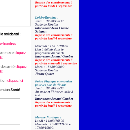
Reprise des entraînements à
partir du lundi 1 septembre
Loisirs/Running :
Jeudi : 18h30/19h30
Stade de Moulins
Intervenant Jean-Claude
Salignat
la solidarité
:
Reprise des entraînements à
partir du jeudi 4 septembre
re-horaires
Mercredi : 18h15/19h30
Lieu à définir dans le
parentale
cliquez
programme du coach.
Intervenant Arnaud Combet
ici
Reprise des entraînements à
partir du mercredi 3 septembre
 de santé
cliquez
Mardi : 18h30/20h00
Stade de Moulins
ici
Jimmy Quiret
tion
cliquez ici
Prépa Physique et entretien
pour les plus de 40 ans
Jeudi : 18h30/19h30
ention Santé
Au stade et l’hiver en salle à
Isléa
Intervenant Arnaud Combet
Reprise des entraînements à
partir du jeudi 4 septembre
Marche Nordique :
Lundi : 14h00/16h00
Mercredi : 10h00/12h00 et
17h00/19h00.