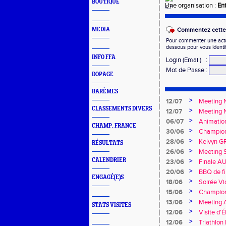
BOUTIQUE
Une organisation :
En
MEDIA
Commentez cette 
Pour commenter une actual
dessous pour vous identi
INFO FFA
Login (Email)
:
Mot de Passe
:
DOPAGE
BARÈMES
>
12/07
Meeting N
CLASSEMENTS DIVERS
>
12/07
Meeting 
>
06/07
Animatio
CHAMP. FRANCE
>
30/06
Championn
promesse
>
28/06
Kelvyn G
RÉSULTATS
>
26/06
Meeting S
CALENDRIER
>
23/06
Finale AU
>
20/06
BBQ de fi
ENGAGÉ(E)S
>
18/06
Soirée Vi
>
15/06
Championn
>
13/06
Meeting 
STATS VISITES
>
12/06
Visite d'É
>
12/06
Triathlon