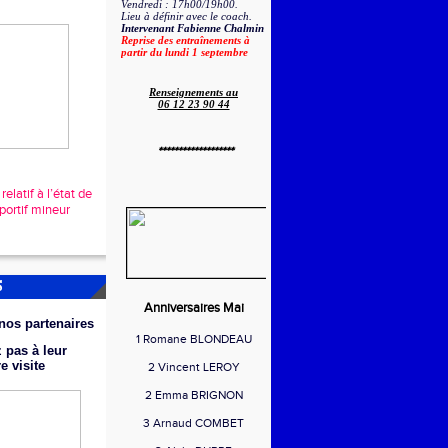
Vendredi : 17h00/19h00.
Lieu à définir avec le coach.
Intervenant Fabienne Chalmin
Reprise des entraînements à
partir du lundi 1 septembre
Renseignements au
06 12 23 90 44
*******************
elatif à l’état de
portif mineur
S
Anniversaires Mai
nos partenaires
1 Romane BLONDEAU
 pas à leur
re
visite
2 Vincent LEROY
2 Emma BRIGNON
3 Arnaud COMBET