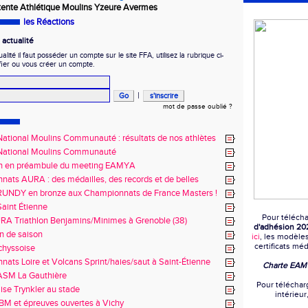
tente Athlétique Moulins Yzeure Avermes
les Réactions
actualité
ité il faut posséder un compte sur le site FFA, utilisez la rubrique ci-
fier ou vous créer un compte.
|
mot de passe oublié ?
ational Moulins Communauté : résultats de nos athlètes
National Moulins Communauté
n en préambule du meeting EAMYA
ats AURA : des médailles, des records et de belles
s !
RUNDY en bronze aux Championnats de France Masters !
aint Étienne
Pour télécha
RA Triathlon Benjamins/Minimes à Grenoble (38)
d'adhésion 20
n de saison
ici
, les modèle
certificats mé
chyssoise
ats Loire et Volcans Sprint/haies/saut à Saint-Étienne
Charte EA
ASM La Gauthière
Pour téléchar
lise Trynkler au stade
intérieur
 BM et épreuves ouvertes à Vichy