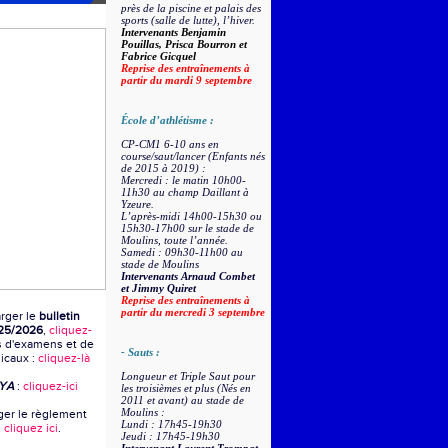
près de la piscine et palais des
sports (salle de lutte), l’hiver.
Intervenants Benjamin
Pouillas, Prisca Bourron et
Fabrice Gicquel
Reprise des entraînements à
partir du mardi 9 septembre
École d’athlétisme :
CP-CM1 6-10 ans en
course/saut/lancer (Enfants nés
de 2015 à 2019) :
Mercredi : le matin 10h00-
11h30 au champ Daillant à
Yzeure.
L’après-midi 14h00-15h30 ou
15h30-17h00 sur le stade de
Moulins, toute l’année.
Samedi : 09h30-11h00 au
stade de Moulins
Intervenants Arnaud Combet
et
Jimmy Quiret
Reprise des entraînements à
partir du mercredi 3 septembre
rger le
bulletin
25/2026
,
cliquez-
s d'examens et de
- Sauts :
dicaux :
cliquez-là
Longueur et Triple Saut pour
MYA
:
cliquez-ici
les troisièmes et plus (Nés en
2011 et avant) au stade de
Moulins :
ger le règlement
Lundi : 17h45-19h30
,
cliquez ici
.
Jeudi : 17h45-19h30