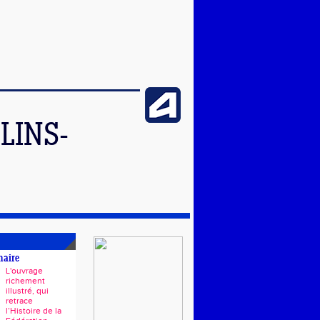
LINS-
naire
L'ouvrage
richement
illustré, qui
retrace
l’Histoire de la