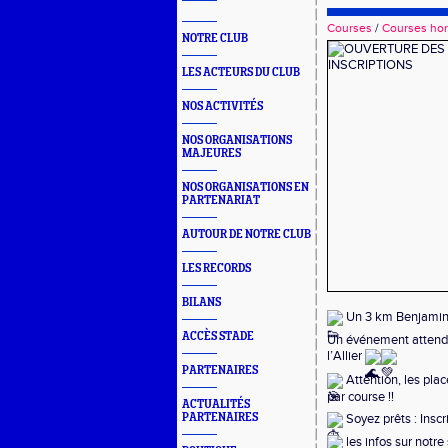
Courses
/
Courses hor
NOTRE CLUB
LES ACTEURS DU CLUB
NOS ACTIVITÉS
NOS ORGANISATIONS
MAJEURES
NOS ORGANISATIONS EN
PARTENARIAT
AUTOUR DE NOTRE CLUB
LES RECORDS
BILANS
Un 3 km Benjamin(
ACCÈS STADE
Un événement attendu
l’Allier
PARTENAIRES
Attention, les plac
par course !!
ACTUALITÉS
PARTENAIRES
Soyez prêts : Inscr
les infos sur notre