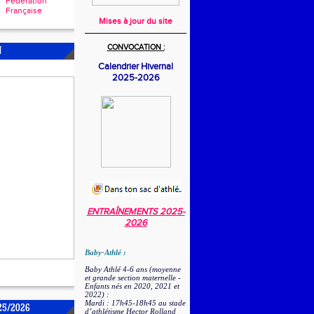
Fédération
Française
Mises à jour du site
CONVOCATION :
N
Calendrier Hivernal
2025-2026
ENTRAÎNEMENTS 2025-
2026
Baby-Athlé :
Baby Athlé 4-6 ans (moyenne
et grande section maternelle -
Enfants nés en 2020, 2021 et
2022) :
Mardi : 17h45-18h45 au stade
25/2026
d’athlétisme Hector Rolland