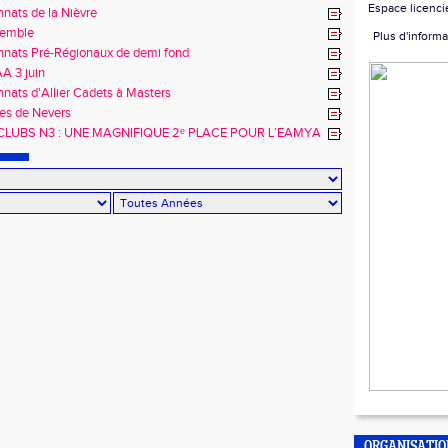
Espace licenci
nats de la Nièvre
semble
Plus d'informa
nats Pré-Régionaux de demi fond
A 3 juin
ats d'Allier Cadets à Masters
es de Nevers
RCLUBS N3 : UNE MAGNIFIQUE 2ᵉ PLACE POUR L’EAMYA
LE ! 🔥
ORGANISATI