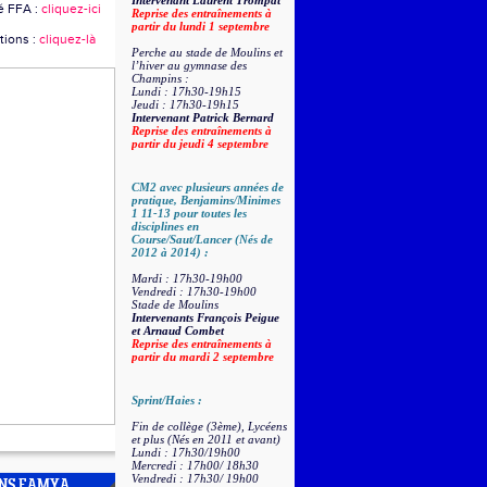
Intervenant Laurent Trompat
é FFA :
cliquez-ici
Reprise des entraînements à
partir du lundi 1 septembre
tions :
cliquez-là
Perche au stade de Moulins et
l’hiver au gymnase des
Champins :
Lundi : 17h30-19h15
Jeudi : 17h30-19h15
Intervenant Patrick Bernard
Reprise des entraînements à
partir du jeudi 4 septembre
CM2 avec plusieurs années de
pratique, Benjamins/Minimes
1 11-13 pour toutes les
disciplines en
Course/Saut/Lancer (Nés de
2012 à 2014) :
Mardi : 17h30-19h00
Vendredi : 17h30-19h00
Stade de Moulins
Intervenants François Peigue
et Arnaud Combet
Reprise des entraînements à
partir du mardi 2 septembre
Sprint/Haies :
Fin de collège (3ème), Lycéens
et plus (Nés en 2011 et avant)
Lundi : 17h30/19h00
Mercredi : 17h00/ 18h30
Vendredi : 17h30/ 19h00
ONS EAMYA