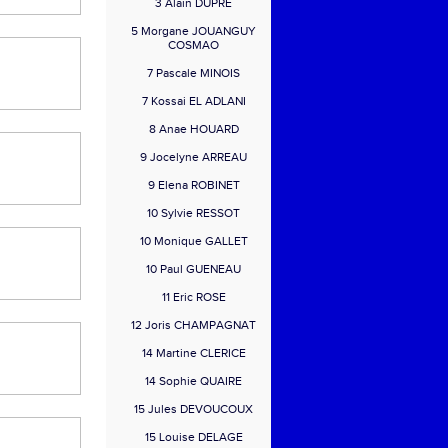
3 Alain DUPRE
5 Morgane JOUANGUY
COSMAO
7 Pascale MINOIS
7 Kossai EL ADLANI
8 Anae HOUARD
9 Jocelyne ARREAU
9 Elena ROBINET
10 Sylvie RESSOT
10 Monique GALLET
10 Paul GUENEAU
11 Eric ROSE
12 Joris CHAMPAGNAT
14 Martine CLERICE
14 Sophie QUAIRE
15 Jules DEVOUCOUX
15 Louise DELAGE