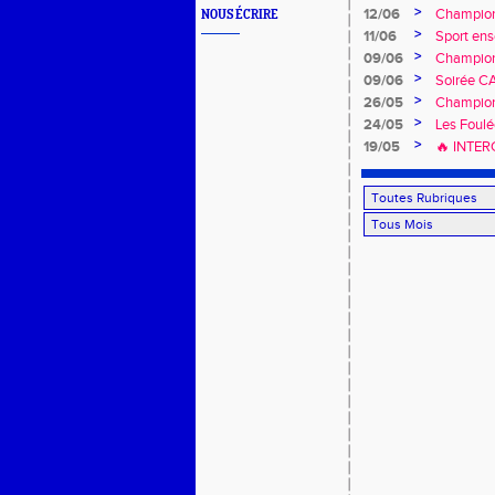
>
12/06
Champion
NOUS ÉCRIRE
>
11/06
Sport en
>
09/06
Champion
>
09/06
Soirée CA
>
26/05
Championn
>
24/05
Les Foulé
>
19/05
🔥 INTE
À DOMICI