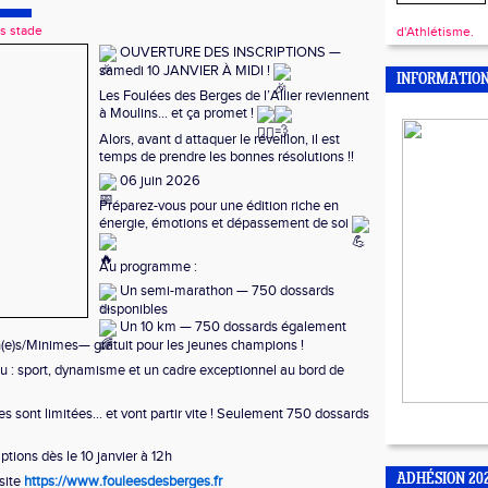
s stade
d'Athlétisme.
OUVERTURE DES INSCRIPTIONS —
samedi 10 JANVIER À MIDI !
INFORMATIO
Les
Foulées des Berges de l’Allier reviennent
à Moulins… et ça promet !
Alors, avant d attaquer le réveillon, il est
temps de prendre les bonnes résolutions !!
06 juin 2026
Préparez-vous pour une édition riche en
énergie, émotions et dépassement de soi
Au programme :
Un semi-marathon — 750 dossards
disponibles
Un 10 km — 750 dossards également
e)s/Minimes— gratuit pour les jeunes champions !
 : sport, dynamisme et un cadre exceptionnel au bord de
es sont limitées… et vont partir vite ! Seulement 750 dossards
iptions dès le 10 janvier à 12h
ADHÉSION 20
 site
https://www.fouleesdesberges.fr