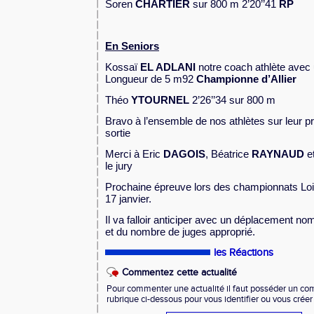
Soren
CHARTIER
sur 800 m 2’20’’41
RP
En Seniors
Kossaï
EL ADLANI
notre coach athlète avec
Longueur de 5 m92
C
hampionne d’Allier
Théo
YTOURNEL
2’26’’34 sur 800 m
Bravo à l’ensemble de nos athlètes sur leur 
sortie
Merci à Eric
DAGOIS
, Béatrice
RAYNAUD
e
le jury
Prochaine épreuve lors des championnats Loi
17 janvier.
Il va falloir anticiper avec un déplacement n
et du nombre de juges approprié.
les Réactions
Commentez cette actualité
Pour commenter une actualité il faut posséder un compt
rubrique ci-dessous pour vous identifier ou vous crée