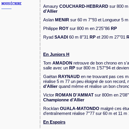
NOUS ÉCRIRE
Amaury
COUCHARD-HEBRARD
sur
800 m
d’Allier
Aslan
MENIR
sur 60 m 7’’93 et Longueur 5 
Philippe
ROY
sur 800 m en 2’25’’86
RP
Ryad
SAADI
60 m 8’’31
RP
et 200 m 27’’01
En Juniors H
Tom
AMADON
retrouve de bon chrono en s’a
salle avec un
RP
sur
800 m
1’57’’94 et devie
Gaëtan
RAYNAUD
en ne trouvant pas ces 
réalise 5 m 77 un peu éloigné de son record,
d’Allier
quand même
et réalise un bon chron
Victor
ROMAN D’AMMAT
sur 800m en 2’08’
Championne d’Allier
Rocklan
OUALA-MATONDO
malgré ces étu
d’entraînement réalise 7’’77 sur 60 m et 11 m 
En Espoirs