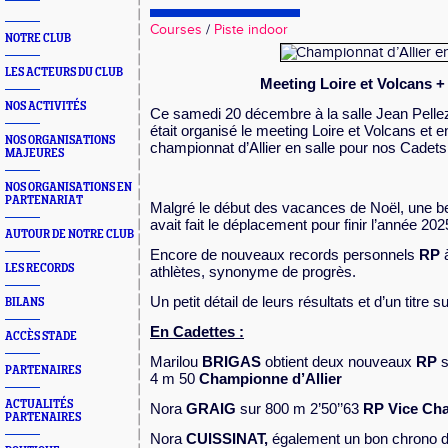
Courses
/
Piste indoor
NOTRE CLUB
LES ACTEURS DU CLUB
Meeting
Loire et Vol
c
ans + 
NOS ACTIVITÉS
Ce samedi 20 décembre à la salle Jean Pelle
était
organisé
le meeting Loire et Volcans et
NOS ORGANISATIONS
championnat d’Allier en salle pour nos Cadets 
MAJEURES
NOS ORGANISATIONS EN
PARTENARIAT
Malgré le début des vacances de Noël, une be
avait fait le déplacement pour finir l’année 20
AUTOUR DE NOTRE CLUB
Encore de nouveaux records personnels
RP
à
LES RECORDS
athlètes, synonyme de progrès.
Un petit détail de leurs résultats et d’un titre
BILANS
En Cadettes :
ACCÈS STADE
Marilou
BRIGAS
obtient deux nouveaux
RP
s
PARTENAIRES
4 m 50
Championne d’Allier
ACTUALITÉS
Nora
GRAIG
sur 800 m 2’50’’63
RP Vice Cha
PARTENAIRES
Nora
CUISSINAT,
également un bon chrono d