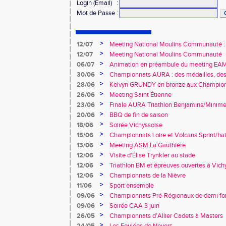
Login (Email)
:
Mot de Passe
:
>
12/07
Meeting National Moulins Communauté : r
>
12/07
Meeting National Moulins Communauté
>
06/07
Animation en préambule du meeting E
>
30/06
Championnats AURA : des médailles, des 
promesses !
>
28/06
Kelvyn GRUNDY en bronze aux Championn
>
26/06
Meeting Saint Étienne
>
23/06
Finale AURA Triathlon Benjamins/Minime
>
20/06
BBQ de fin de saison
>
18/06
Soirée Vichyssoise
>
15/06
Championnats Loire et Volcans Sprint/hai
>
13/06
Meeting ASM La Gauthière
>
12/06
Visite d'Élise Trynkler au stade
>
12/06
Triathlon BM et épreuves ouvertes à Vich
>
12/06
Championnats de la Nièvre
>
11/06
Sport ensemble
>
09/06
Championnats Pré-Régionaux de demi fo
>
09/06
Soirée CAA 3 juin
>
26/05
Championnats d'Allier Cadets à Masters
>
24/05
Les Foulées de Nevers