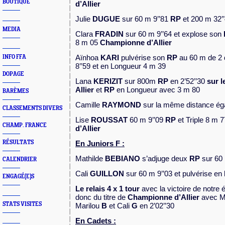
BOUTIQUE
d’Allier
Julie
DUGUE
sur 60 m 9’’81
RP
et 200 m 32’
MEDIA
Clara
FRADIN
sur 60 m 9’’64 et explose son
8 m 05
Championne d’Allier
Aïnhoa
KARI
pulvérise son
RP
au 60 m de 2
INFO FFA
8’’59
et en Longueur 4 m 39
DOPAGE
Lana
KERIZIT
sur 800m
RP
en 2’52’’30
sur 
Allier
et
RP
en
Longueur avec 3 m 80
BARÈMES
Camille
RAYMOND
sur la même distance é
CLASSEMENTS DIVERS
Lise
ROUSSAT
60 m 9’’09
RP
et Triple 8 m 
CHAMP. FRANCE
d’Allier
RÉSULTATS
En Juniors F :
Mathilde
BEBIANO
s’adjuge deux
RP
sur 60 
CALENDRIER
Cali
GUILLON
sur 60 m 9’’03 et pulvérise en
ENGAGÉ(E)S
Le relais 4 x 1 tour
avec la victoire de notre é
donc du titre de
C
hampionne d’Allier
avec M
STATS VISITES
Marilou
B
et Cali
G
en 2’02’’30
En Cadets :