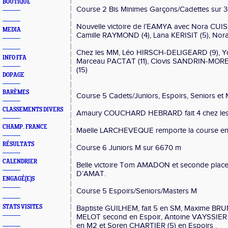
BOUTIQUE
Course 2 Bis Minimes Garçons/Cadettes sur 
Nouvelle victoire de l’EAMYA avec Nora CUIS
MEDIA
Camille RAYMOND (4), Lana KERISIT (5), Nora
Chez les MM, Léo HIRSCH-DELIGEARD (9), 
INFO FFA
Marceau PACTAT (11), Clovis SANDRIN-MOREA
(15)
DOPAGE
BARÈMES
Course 5 Cadets/Juniors, Espoirs, Seniors et
CLASSEMENTS DIVERS
Amaury COUCHARD HEBRARD fait 4 chez les C
CHAMP. FRANCE
Maëlle LARCHEVEQUE remporte la course en 
RÉSULTATS
Course 6 Juniors M sur 6670 m
CALENDRIER
Belle victoire Tom AMADON et seconde plac
D’AMAT.
ENGAGÉ(E)S
Course 5 Espoirs/Seniors/Masters M
STATS VISITES
Baptiste GUILHEM, fait 5 en SM, Maxime BR
MELOT second en Espoir, Antoine VAYSSIER (
en M2 et Soren CHARTIER (5) en Espoirs .