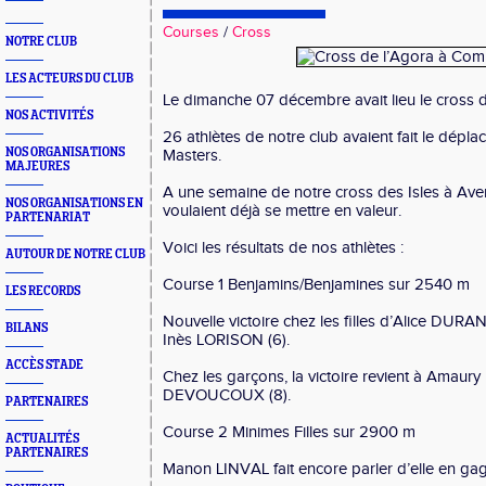
Courses
/
Cross
NOTRE CLUB
LES ACTEURS DU CLUB
Le dimanche 07 décembre avait lieu le cross 
NOS ACTIVITÉS
26 athlètes de notre club avaient fait le dép
NOS ORGANISATIONS
Masters.
MAJEURES
A une semaine de notre cross des Isles à Aver
NOS ORGANISATIONS EN
voulaient déjà se mettre en valeur.
PARTENARIAT
Voici les résultats de nos athlètes :
AUTOUR DE NOTRE CLUB
Course 1 Benjamins/Benjamines sur 2540 m
LES RECORDS
Nouvelle victoire chez les filles d’Alice DUR
BILANS
Inès LORISON (6).
ACCÈS STADE
Chez les garçons, la victoire revient à Amaury
DEVOUCOUX (8).
PARTENAIRES
Course 2 Minimes Filles sur 2900 m
ACTUALITÉS
PARTENAIRES
Manon LINVAL fait encore parler d’elle en ga