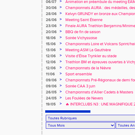
>
06/07
Animation en préambule du meeting E
>
30/06
Championnats AURA : des médailles, des 
promesses !
>
28/06
Kelvyn GRUNDY en bronze aux Championn
>
26/06
Meeting Saint Étienne
>
23/06
Finale AURA Triathlon Benjamins/Minime
>
20/06
BBQ de fin de saison
>
18/06
Soirée Vichyssoise
>
15/06
Championnats Loire et Volcans Sprint/hai
>
13/06
Meeting ASM La Gauthière
>
12/06
Visite d'Élise Trynkler au stade
>
12/06
Triathlon BM et épreuves ouvertes à Vich
>
12/06
Championnats de la Nièvre
>
11/06
Sport ensemble
>
09/06
Championnats Pré-Régionaux de demi fo
>
09/06
Soirée CAA 3 juin
>
26/05
Championnats d'Allier Cadets à Masters
>
24/05
Les Foulées de Nevers
>
19/05
🔥 INTERCLUBS N3 : UNE MAGNIFIQUE
À DOMICILE ! 🔥