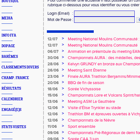
Pour commenter une actualité il faut posséder un compt
BOUTIQUE
rubrique ci-dessous pour vous identifier ou vous crée
Login (Email)
:
MEDIA
Mot de Passe
:
INFO FFA
>
12/07
Meeting National Moulins Communauté : r
>
12/07
Meeting National Moulins Communauté
DOPAGE
>
06/07
Animation en préambule du meeting E
BARÈMES
>
30/06
Championnats AURA : des médailles, des 
promesses !
>
28/06
Kelvyn GRUNDY en bronze aux Championn
CLASSEMENTS DIVERS
>
26/06
Meeting Saint Étienne
>
23/06
Finale AURA Triathlon Benjamins/Minime
CHAMP. FRANCE
>
20/06
BBQ de fin de saison
>
RÉSULTATS
18/06
Soirée Vichyssoise
>
15/06
Championnats Loire et Volcans Sprint/hai
CALENDRIER
>
13/06
Meeting ASM La Gauthière
>
12/06
Visite d'Élise Trynkler au stade
ENGAGÉ(E)S
>
12/06
Triathlon BM et épreuves ouvertes à Vich
>
12/06
Championnats de la Nièvre
>
11/06
Sport ensemble
STATS VISITES
>
09/06
Championnats Pré-Régionaux de demi fo
>
09/06
Soirée CAA 3 juin