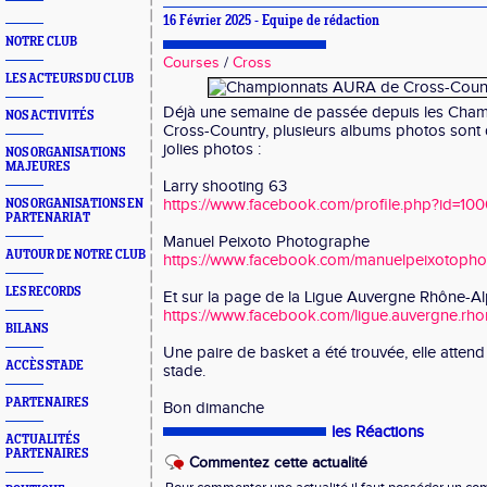
16 Février 2025 - Equipe de rédaction
NOTRE CLUB
Courses
/
Cross
LES ACTEURS DU CLUB
Déjà une semaine de passée depuis les Cha
NOS ACTIVITÉS
Cross-Country, plusieurs albums photos sont 
jolies photos :
NOS ORGANISATIONS
MAJEURES
Larry shooting 63
https://www.facebook.com/profile.php?id=1
NOS ORGANISATIONS EN
PARTENARIAT
Manuel Peixoto Photographe
AUTOUR DE NOTRE CLUB
https://www.facebook.com/manuelpeixotoph
LES RECORDS
Et sur la page de la Ligue Auvergne Rhône-Alp
https://www.facebook.com/ligue.auvergne.rho
BILANS
Une paire de basket a été trouvée, elle attend
ACCÈS STADE
stade.
PARTENAIRES
Bon dimanche
les Réactions
ACTUALITÉS
PARTENAIRES
Commentez cette actualité