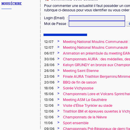
NOUS ÉCRIRE
Pour commenter une actualité il faut posséder un compt
rubrique ci-dessous pour vous identifier ou vous crée
Login (Email)
:
Mot de Passe
:
>
12/07
Meeting National Moulins Communauté : r
>
12/07
Meeting National Moulins Communauté
>
06/07
Animation en préambule du meeting E
>
30/06
Championnats AURA : des médailles, des 
promesses !
>
28/06
Kelvyn GRUNDY en bronze aux Championn
>
26/06
Meeting Saint Étienne
>
23/06
Finale AURA Triathlon Benjamins/Minime
>
20/06
BBQ de fin de saison
>
18/06
Soirée Vichyssoise
>
15/06
Championnats Loire et Volcans Sprint/hai
>
13/06
Meeting ASM La Gauthière
>
12/06
Visite d'Élise Trynkler au stade
>
12/06
Triathlon BM et épreuves ouvertes à Vich
>
12/06
Championnats de la Nièvre
>
11/06
Sport ensemble
>
09/06
Championnats Pré-Régionaux de demi fo