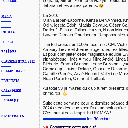
Legrand, Simon Porterat et Hakym Youssouf
BOUTIQUE
Tabaran et les autres parents.
En 2016 :
MEDIA
Olan Barban-Labonne, Kenza Ben Ahmed, Kha
Odin, Iosefa Edoh, Mathis Devaux, César Gal
Derfoufi, Elina et Taliana Hazen, Ninon Maure
INFO FFA
Lywenn Demain-Gourlaouen. Responsables le
DOPAGE
- un kid cross sur 1000m pour nos CM. Victo
Amaury Lièvre et Joanie Roger chez les filles
BARÈMES
Et pour compléter cette magnifique équipe E
alphabétique : Inés Almou, Nino André, Lind
CLASSEMENTS DIVERS
Bicherie, Emma Brignon, Loane Buisson, Lys
Corneloup, Louise Delage, Charlotte Delorme
CHAMP. FRANCE
Camille Gardés, Anaé Houard, Valentine Mass
Noah Parenton, Clément Truffaut.
RÉSULTATS
Au total 59 primaires du club furent présents 
CALENDRIER
primaires.
ENGAGÉ(E)S
Suite cette semaine pour la dernière séance 
2024 avec des jeux sportifs et un petit goûter.
C’est aussi cela l’esprit Kid EAMYA !
STATS VISITES
les Réactions
Commentez cette actualité