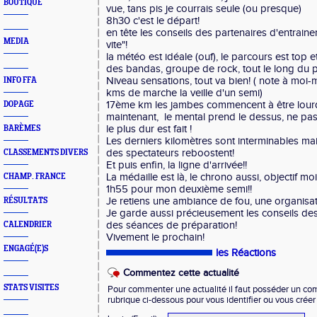
BOUTIQUE
vue, tans pis je courrais seule (ou presque)
8h30 c'est le départ!
en tête les conseils des partenaires d'entraine
MEDIA
vite"!
la météo est idéale (ouf), le parcours est top e
des bandas, groupe de rock, tout le long du 
Niveau sensations, tout va bien! ( note à moi-
INFO FFA
kms de marche la veille d'un semi)
17ème km les jambes commencent à être lourde
DOPAGE
maintenant, le mental prend le dessus, ne pas 
le plus dur est fait !
BARÈMES
Les derniers kilomètres sont interminables m
des spectateurs reboostent!
CLASSEMENTS DIVERS
Et puis enfin, la ligne d'arrivée!!
La médaille est là, le chrono aussi, objectif mo
CHAMP. FRANCE
1h55 pour mon deuxième semi!!
Je retiens une ambiance de fou, une organisat
RÉSULTATS
Je garde aussi précieusement les conseils des
des séances de préparation!
CALENDRIER
Vivement le prochain!
ENGAGÉ(E)S
les Réactions
Commentez cette actualité
STATS VISITES
Pour commenter une actualité il faut posséder un compt
rubrique ci-dessous pour vous identifier ou vous crée