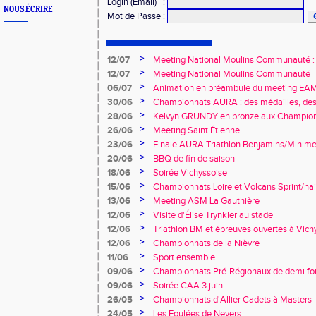
Login (Email)
:
NOUS ÉCRIRE
Mot de Passe
:
>
12/07
Meeting National Moulins Communauté : r
>
12/07
Meeting National Moulins Communauté
>
06/07
Animation en préambule du meeting E
>
30/06
Championnats AURA : des médailles, des 
promesses !
>
28/06
Kelvyn GRUNDY en bronze aux Championn
>
26/06
Meeting Saint Étienne
>
23/06
Finale AURA Triathlon Benjamins/Minime
>
20/06
BBQ de fin de saison
>
18/06
Soirée Vichyssoise
>
15/06
Championnats Loire et Volcans Sprint/hai
>
13/06
Meeting ASM La Gauthière
>
12/06
Visite d'Élise Trynkler au stade
>
12/06
Triathlon BM et épreuves ouvertes à Vich
>
12/06
Championnats de la Nièvre
>
11/06
Sport ensemble
>
09/06
Championnats Pré-Régionaux de demi fo
>
09/06
Soirée CAA 3 juin
>
26/05
Championnats d'Allier Cadets à Masters
>
24/05
Les Foulées de Nevers