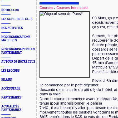
Courses
/
Courses hors stade
NOTRE CLUB
03 Mars, ça y es
LES ACTEURS DU CLUB
depuis novembre
ça y est, c'est 
NOS ACTIVITÉS
Samedi, 1er obj
NOS ORGANISATIONS
récupérer le d
MAJEURES
Sacrée périple,
dossards se fai
NOS ORGANISATIONS EN
PARTENARIAT
pluie incessante
Départ de la g
AUTOUR DE NOTRE CLUB
45 min d'attent
Matricule 17 59
LES RECORDS
Place à la dét
BILANS
Réveil à 6h dim
Je commence par le petit déjeuner!
ACCÈS STADE
descente dans la salle du ptit dèj de l'hôtel, e
dans la salle !
PARTENAIRES
Donc la course commence avant le départ 😀, 
tenue (pour impressionner, je pense)
ACTUALITÉS
7h40 , il est l'heure d'y aller: pas besoin de char
PARTENAIRES
mouvement, toutes les baskets vont dans le 
8h15, entrée dans le SAS, je vois de loin Farid