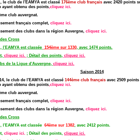
, le club de l'EAMYA est classé
176
è
me club
français
avec 2420 points s
b ayant obtenu des points
,cliquez ici.
ème club auvergnat.
assement français complet,
cliquez ici.
assement des clubs dans la région Auvergne,
cliquez ici.
 des Cross
l, l'EAMYA est classée
154ème sur 1330
, avec 1474 points.
t,
cliquez ici.
; Détail des points,
cliquez ici.
bs de la Ligue d'Auvergne,
cliquez ici.
Saison 2014
4, le club de l'EAMYA est classé
144
è
me club
français
avec 2509 points
b ayant obtenu des points
,cliquez ici.
ème club auvergnat.
assement français complet,
cliquez ici.
assement des clubs dans la région Auvergne,
cliquez ici.
 des Cross
l, l'EAMYA est classée
64ème sur 1382
, avec 2412 points.
t,
cliquez ici
.
; Détail des points,
cliquez ici.