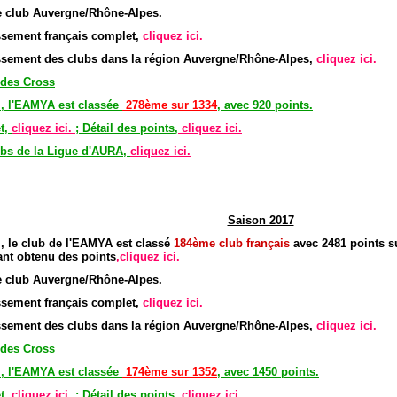
 club Auvergne/Rhône-Alpes.
assement français complet,
cliquez ici.
assement des clubs dans la région Auvergne/Rhône-Alpes,
cliquez ici.
 des Cross
l, l'EAMYA est classée
278ème sur 1334
, avec 920 points.
t,
cliquez ici.
; Détail des points,
cliquez ici.
bs de la Ligue d'AURA,
cliquez ici.
Saison 2017
, le club de l'EAMYA est classé
184
è
me club
français
avec 2481 points s
ant obtenu des points
,cliquez ici.
 club Auvergne/Rhône-Alpes.
assement français complet,
cliquez ici.
assement des clubs dans la région Auvergne/Rhône-Alpes,
cliquez ici.
 des Cross
l, l'EAMYA est classée
174ème sur 1352
, avec 1450 points.
t,
cliquez ici.
; Détail des points,
cliquez ici.