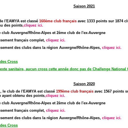
Saison 2021
 de l'EAMYA est classé
160
è
me club
français
avec 1333 points sur 1874 c
nu des points
,cliquez ici.
club Auvergne/Rhône-Alpes et 2ème club de l'ex-Auvergne
assement français complet,
cliquez ici.
assement des clubs dans la région Auvergne/Rhône-Alpes,
cliquez ici.
 des Cross
exte sanitaire, aucun cross cette année donc pas de Challenge National
Saison 2020
, le club de l'EAMYA est classé
199
è
me club
français
avec 1567 points s
b ayant obtenu des points
,cliquez ici.
club Auvergne/Rhône-Alpes et 2ème club de l'ex-Auvergne
assement français complet,
cliquez ici.
assement des clubs dans la région Auvergne/Rhône-Alpes,
cliquez ici.
 des Cross