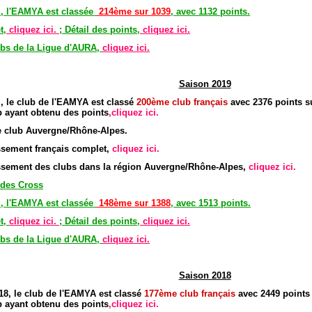
l, l'EAMYA est classée
214ème sur 1039
, avec 1132 points.
t,
cliquez ici.
; Détail des points,
cliquez ici.
bs de la Ligue d'AURA,
cliquez ici.
Saison 2019
, le club de l'EAMYA est classé
200
è
me club
français
avec 2376 points s
b ayant obtenu des points
,cliquez ici.
 club Auvergne/Rhône-Alpes.
assement français complet,
cliquez ici.
assement des clubs dans la région Auvergne/Rhône-Alpes,
cliquez ici.
 des Cross
l, l'EAMYA est classée
148ème sur 1388
, avec 1513 points.
t,
cliquez ici.
; Détail des points,
cliquez ici.
bs de la Ligue d'AURA,
cliquez ici.
Saison 2018
8, le club de l'EAMYA est classé
177
è
me club
français
avec 2449 points
b ayant obtenu des points
,cliquez ici.