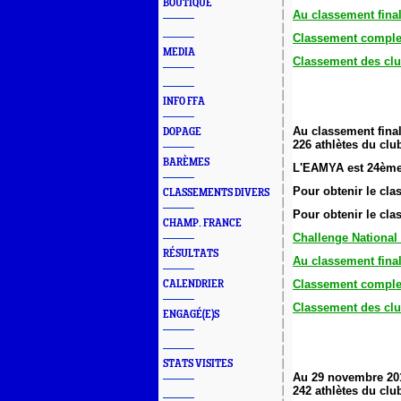
BOUTIQUE
Au classement fina
Classement comple
MEDIA
Classement des clu
INFO FFA
Au classement final
DOPAGE
226 athlètes du clu
BARÈMES
L'EAMYA est 24ème
Pour obtenir le cl
CLASSEMENTS DIVERS
Pour obtenir le cl
CHAMP. FRANCE
Challenge National
RÉSULTATS
Au classement fina
Classement comple
CALENDRIER
Classement des clu
ENGAGÉ(E)S
STATS VISITES
Au 29 novembre 201
242 athlètes du clu