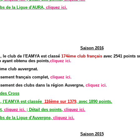
bs de la Ligue d'AURA,
cliquez ici.
Saison 2016
, le club de l'EAMYA est classé
174
è
me club
français
avec 2541 points s
b ayant obtenu des points
,cliquez ici.
ème club auvergnat.
assement français complet,
cliquez ici.
assement des clubs dans la région Auvergne,
cliquez ici.
 des Cross
l, l'EAMYA est classée
116ème sur 1379
, avec 1890 points.
t,
cliquez ici.
; Détail des points,
cliquez ici.
bs de la Ligue d'Auvergne,
cliquez ici.
Saison 2015