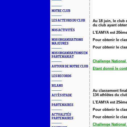
NOTRE CLUB
LES ACTEURS DU CLUB
Au 18 juin, le club
du club ayant obte
NOS ACTIVITÉS
L'EAMYA est 20ème 
Pour obtenir le cl
NOS ORGANISATIONS
MAJEURES
Pour obtenir le cl
NOS ORGANISATIONS EN
PARTENARIAT
Challenge National
AUTOUR DE NOTRE CLUB
Etant donné le cont
LES RECORDS
BILANS
Au classement final
134 athlètes du clu
ACCÈS STADE
L'EAMYA est 25ème 
PARTENAIRES
Pour obtenir le cl
ACTUALITÉS
Pour obtenir le cl
PARTENAIRES
Challenge National