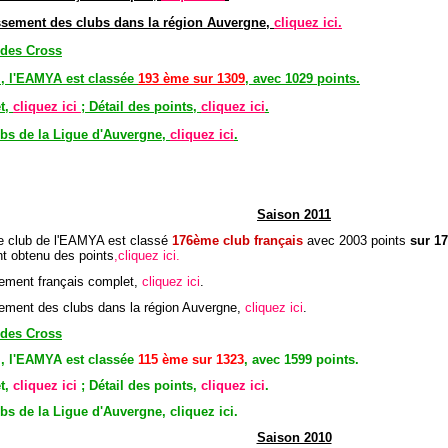
assement des clubs dans la région Auvergne,
cliquez ici.
 des Cross
l, l'EAMYA est classée
193 ème sur 1309
, avec 1029 points.
t,
cliquez ici
; Détail des points,
cliquez ici
.
bs de la Ligue d'Auvergne,
cliquez ici
.
Saison 2011
le club de l'EAMYA est classé
176
è
me club
français
avec 2003 points
sur 17
nt obtenu des points
,cliquez ici.
sement français complet,
cliquez ici
.
sement des clubs dans la région Auvergne,
cliquez ici
.
 des Cross
l, l'EAMYA est classée
115 ème sur 1323
, avec 1599 points.
t,
cliquez ici
; Détail des points,
cliquez ici
.
s de la Ligue d'Auvergne, cliquez ici.
Saison 2010