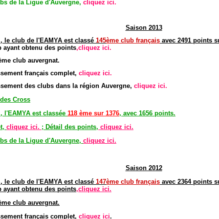
bs de la Ligue d'Auvergne,
cliquez ici.
Saison 2013
, le club de l'EAMYA est classé
145
è
me club
français
avec 2491 points s
b ayant obtenu des points
,cliquez ici.
ème club auvergnat.
assement français complet,
cliquez ici.
assement des clubs dans la région Auvergne,
cliquez ici.
 des Cross
l, l'EAMYA est classée
118 ème sur 1376
, avec 1656 points.
t,
cliquez ici
.
; Détail des points,
cliquez ici.
bs de la Ligue d'Auvergne,
cliquez ici.
Saison 2012
, le club de l'EAMYA est classé
147
è
me club
français
avec 2364 points
su
b ayant obtenu des points
,cliquez ici.
ème club auvergnat.
assement français complet,
cliquez ici
.